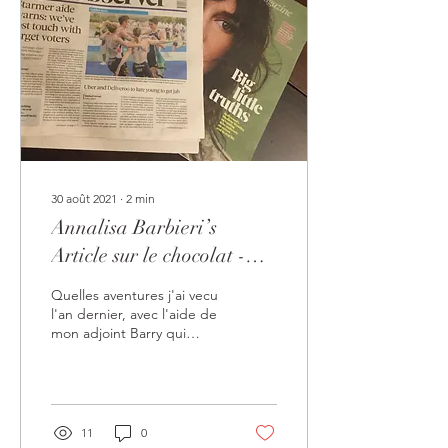
30 août 2021
∙
2
min
Annalisa Barbieri’s
Article sur le chocolat -
dans le magazine de
Quelles aventures j'ai vecu
l'Observer 1/8/2021
l'an dernier, avec l'aide de
mon adjoint Barry qui
m'aide depuis Aout a
emballer, et a decorer le
chocolat....
11
0